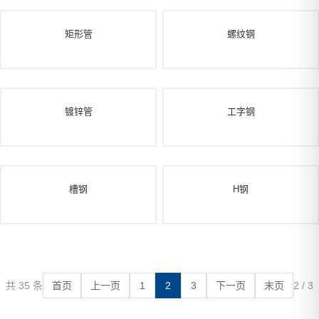
矩形管
螺纹钢
镀锌管
工字钢
槽钢
H钢
共 35 条
首页
上一页
1
2
3
下一页
末页
2 / 3