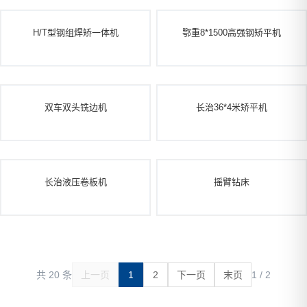
H/T型钢组焊矫一体机
鄂重8*1500高强钢矫平机
双车双头铣边机
长治36*4米矫平机
长治液压卷板机
摇臂钻床
共 20 条
上一页
1
2
下一页
末页
1 / 2