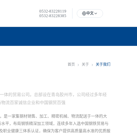
0532-83228119
中文
0532-83228385
首页
关于
关于我们
送于一体的贸易公司。总部设在青岛胶州市，公司经过多年经
与物流百家诚信企业和中国钢贸百强
上，是一家集钢材销售、加工、精密机械、物流配送于一体的大
务水平，布局钢铁精深加工领域，连续多年入选中国钢铁贸易与
及职业健康三体系认证，确保为客户提供高质量高水准的优质服