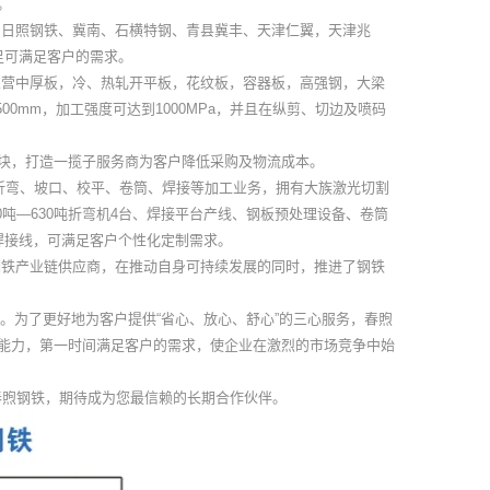
。
、日照钢铁、冀南、石横特钢、青县冀丰、天津仁翼，天津兆
足可满足客户的需求。
主营中厚板，冷、热轧开平板，花纹板，容器板，高强钢，大梁
00mm，加工强度可达到1000MPa，并且在纵剪、切边及喷码
块，打造一揽子服务商为客户降低采购及物流成本。
折弯、坡口、校平、卷筒、焊接等加工业务，拥有大族激光切割
00吨—630吨折弯机4台、焊接平台产线、钢板预处理设备、卷筒
钢焊接线，可满足客户个性化定制需求。
钢铁产业链供应商，在推动自身可持续发展的同时，推进了钢铁
。为了更好地为客户提供“省心、放心、舒心”的三心服务，春煦
能力，第一时间满足客户的需求，使企业在激烈的市场竞争中始
春煦钢铁，期待成为您最信赖的长期合作伙伴。