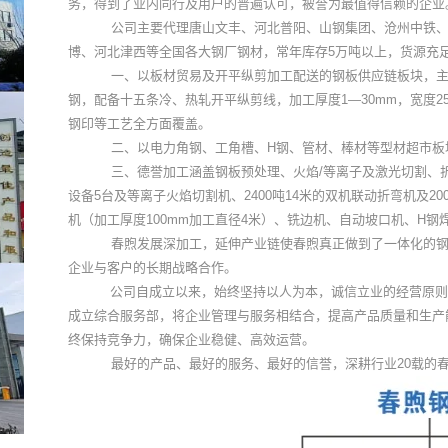
务，得到了业内同行及用户的普遍认可，被誉为最值得信赖的企业
公司主要代理唐山文丰、河北普阳、山钢集团、沧州中铁
博、河北津西等全国各大钢厂钢材，常年库存5万吨以上，货源充
一、以板材贸易及开平纵剪加工配送的钢板供应链板块，
钢，配备十五条冷、热轧开平纵剪线，加工厚度1—30mm，宽度25
钢印等工艺全方面覆盖。
二、以电力角钢、工角槽、H钢、管材、棒材等型材超市板
三、德誉加工涵盖钢板预处理、火焰/等离子及激光切割、
设备5台及等离子火焰切割机、2400吨14米的双机联动折弯机及2
机（加工厚度100mm加工直径4米）、铣边机、自动坡口机、H
春煦发展深加工，延伸产业链使春煦真正
做到了一体化的
企业与客户的长期战略合作。
公司自成立以来，始终坚持以人为本，诚信立业的经营原则
成立综合服务部，将企业管理与服务相结合，提高产品质量和生产
终保持竞争力，确保企业稳健、高效运营。
最好的产品、最好的服务、最好的信誉，深耕行业
20
载的