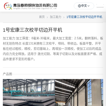
中文
首页
加工能力
1号宏康三次校平切边开平机
1号宏康三次校平切边开平机
加工能力:加工厚度：8毫米-30毫米，最大加工宽度：2.5米。翻转落料，板
材无划伤特点:长度131米拥有三次校平、喷码、带修边。板面平整，开平
板在经过粗校，精校，剪切基础上，再增加一次精校，使加工过后的成品
内应力完全释放。适用于:激光切割、等离子切割以及对板面要求严格、成
品件要求不变形的客户。
产品图