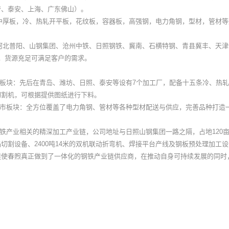
誉、泰安、上海、广东佛山）。
厚板，冷、热轧开平板，花纹板，容器板，高强钢，电力角钢，型材，管材等
北普阳、山钢集团、沧州中铁、日照钢铁、冀南、石横特钢、青县冀丰、天津
，货源充足可满足客户的需求。
块：先后在青岛、潍坊、日照、泰安等设有7个加工厂，配备十五条冷、热轧开
切割机，可根据提供图纸进行下料。
市板块：全方位覆盖了电力角钢、管材等各种型材配送与供应，完善品种打造
产业相关的精深加工产业链，公司地址与日照山钢集团一路之隔，占地120亩，
切割设备、2400吨14米的双机联动折弯机、焊接平台产线及钢板预处理加工
链使春煦真正做到了一体化的钢铁产业链供应商，在推动自身可持续发展的同时