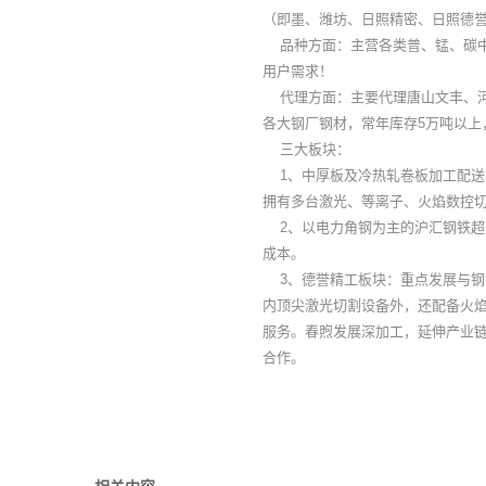
（即墨、潍坊、日照精密、日照德
品种方面：主营各类普、锰、碳中
用户需求！
代理方面：主要代理唐山文丰、河
各大钢厂钢材，常年库存5万吨以上
三大板块：
1、中厚板及冷热轧卷板加工配送板
拥有多台激光、等离子、火焰数控
2、以电力角钢为主的沪汇钢铁超
成本。
3、德誉精工板块：重点发展与钢铁
内顶尖激光切割设备外，还配备火焰
服务。春煦发展深加工，延伸产业
合作。