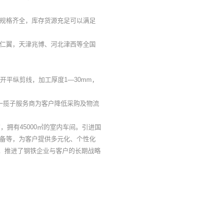
规格齐全，库存货源充足可以满足
仁翼，天津兆博、河北津西等全国
平纵剪线，加工厚度1—30mm，
一揽子服务商为客户降低采购及物流
拥有45000㎡的室内车间。引进国
设备等，为客户提供多元化、个性化
，推进了钢铁企业与客户的长期战略