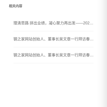
相关内容
理清思路 拼出业绩，凝心聚力再出发——2026年春煦年中会议暨团建活动圆满落幕
钢之家网站创始人、董事长吴文章一行拜访春煦钢铁胶州加工厂
钢之家网站创始人、董事长吴文章一行拜访春煦钢铁贸易（上海）有限公司