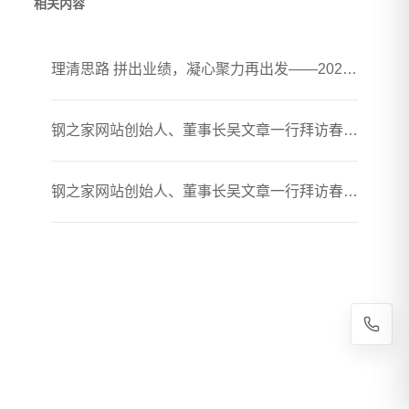
相关内容
理清思路 拼出业绩，凝心聚力再出发——2026年春煦年中会议暨团建活动圆满落幕
钢之家网站创始人、董事长吴文章一行拜访春煦钢铁胶州加工厂
钢之家网站创始人、董事长吴文章一行拜访春煦钢铁贸易（上海）有限公司