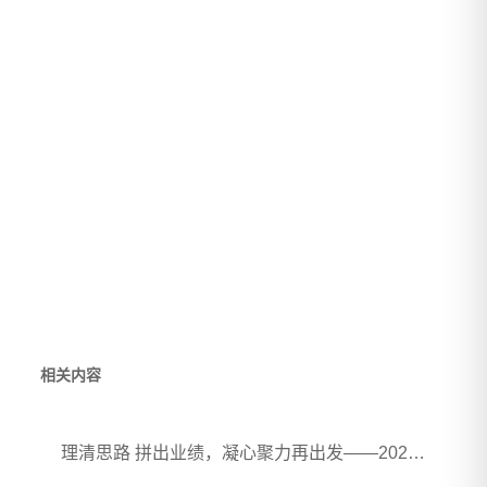
相关内容
理清思路 拼出业绩，凝心聚力再出发——2026年春煦年中会议暨团建活动圆满落幕