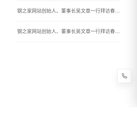
钢之家网站创始人、董事长吴文章一行拜访春煦钢铁胶州加工厂
钢之家网站创始人、董事长吴文章一行拜访春煦钢铁贸易（上海）有限公司
Copyright © 2020-2026 青岛春煦钢铁物流有限公司 All Rights Reserved. 技术支持：