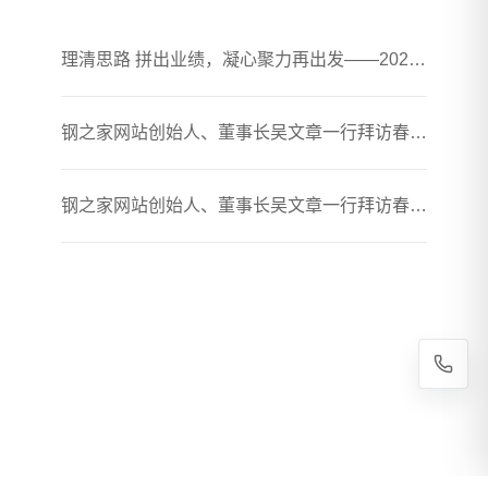
理清思路 拼出业绩，凝心聚力再出发——2026年春煦年中会议暨团建活动圆满落幕
钢之家网站创始人、董事长吴文章一行拜访春煦钢铁胶州加工厂
钢之家网站创始人、董事长吴文章一行拜访春煦钢铁贸易（上海）有限公司