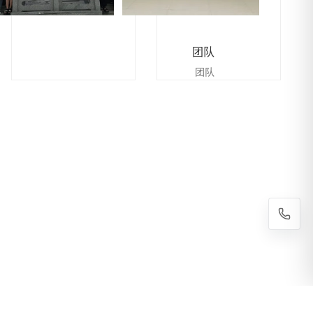
团队
团队
Copyright © 2020-2026 青岛春煦钢铁物流有限公司 All Rights Reserved. 技术支持：