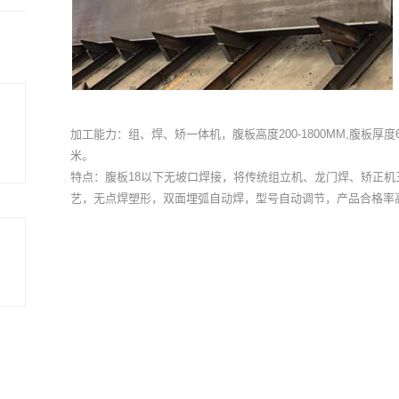
加工能力：组、焊、矫一体机，腹板高度200-1800MM,腹板厚度6-3
米。
特点：腹板18以下无坡口焊接，将传统组立机、龙门焊、矫正机
艺，无点焊塑形，双面埋弧自动焊，型号自动调节，产品合格率