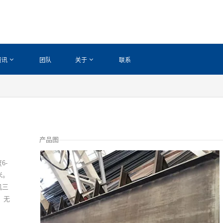
资讯
团队
关于
联系
产品图
6-
米。
机三
，无