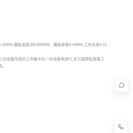
0MM,翼板宽度200-800MM，翼板厚度8-40MM,工件长度6-15
三台设备完成的工序集中在一台设备来进行,无引弧焊板直接工
高。