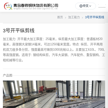
中文
首页
加工能力
3号开平纵剪线
3号开平纵剪线
加工能力: 开平最大加工厚度：25毫米，纵剪最大加工厚度：普通板材20
毫米，高强钢大梁钢14毫米，可达1250毫米宽度。特点: 纵剪、开平两用
机双刀座多条分剪，强度最高可做到1000兆帕以上。主要加工610L、700L
等高强度钢。适用于: 钢结构纵剪，汽车大梁钢、汽车配件、重型钢构、工
程机械等行业。
产品图