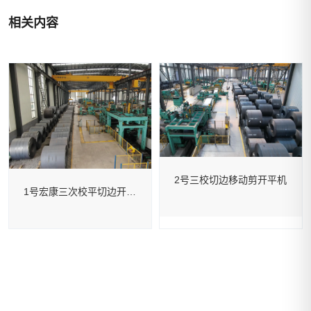
相关内容
2号三校切边移动剪开平机
1号宏康三次校平切边开平机