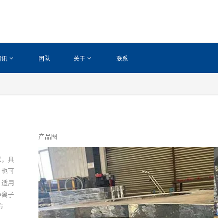
资讯
团队
关于
联系
产品图
米，具
，也可
。适用
等离子
方