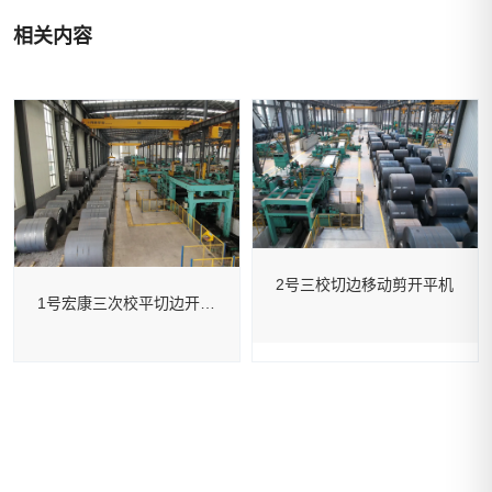
相关内容
2号三校切边移动剪开平机
1号宏康三次校平切边开平机